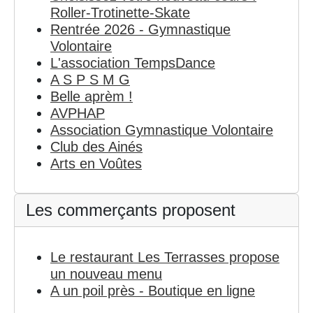
Roller-Trotinette-Skate
Rentrée 2026 - Gymnastique
Volontaire
L'association TempsDance
A S P S M G
Belle aprèm !
AVPHAP
Association Gymnastique Volontaire
Club des Ainés
Arts en Voûtes
Les commerçants proposent
Le restaurant Les Terrasses propose
un nouveau menu
A un poil près - Boutique en ligne