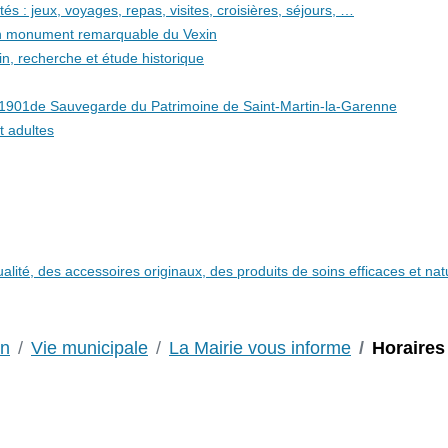
és : jeux, voyages, repas, visites, croisières, séjours, …
 un monument remarquable du Vexin
in, recherche et étude historique
i 1901de Sauvegarde du Patrimoine de Saint-Martin-la-Garenne
t adultes
qualité, des accessoires originaux, des produits de soins efficaces et n
on
Vie municipale
La Mairie vous informe
Horaires