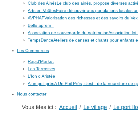
Club des Ainés
Le club des ainés, propose diverses activit
Arts en Voûtes
Faire découvrir aux populations locales
AVPHAP
Valorisation des richesses et des savoirs du Vex
Belle aprèm !
Association de sauvegarde du patrimoine
Association lo
TempsDance
Ateliers de danses et chants pour enfants e
Les Commerces
Rapid'Market
Les Terrasses
L'lon d'Aristée
A un poil près
A Un Poil Près, c'est : de la nourriture de 
Nous contacter
Vous êtes ici :
Accueil
Le village
Le port Il