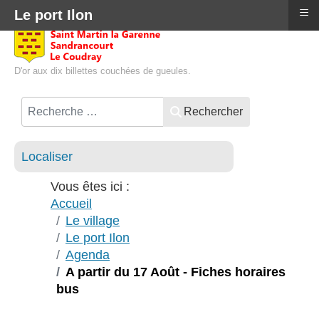
≡
Le port Ilon
D'or aux dix billettes couchées de gueules.
Rechercher
Localiser
Vous êtes ici :
Accueil
Le village
Le port Ilon
Agenda
A partir du 17 Août - Fiches horaires
bus