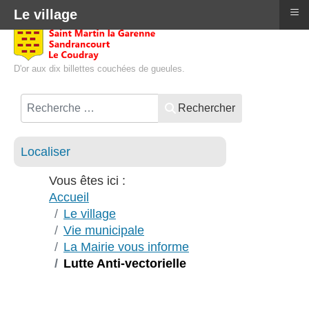
≡
Le village
D'or aux dix billettes couchées de gueules.
Rechercher
Localiser
Vous êtes ici :
Accueil
Le village
Vie municipale
La Mairie vous informe
Lutte Anti-vectorielle