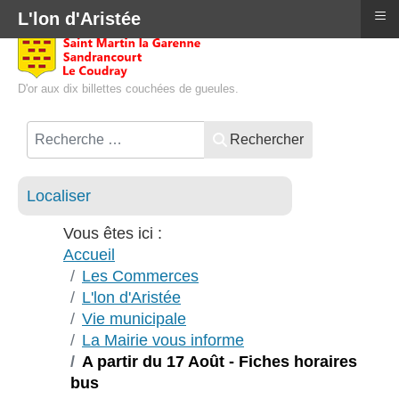
≡
L'lon d'Aristée
D'or aux dix billettes couchées de gueules.
Rechercher
Localiser
Vous êtes ici :
Accueil
Les Commerces
L'lon d'Aristée
Vie municipale
La Mairie vous informe
A partir du 17 Août - Fiches horaires
bus