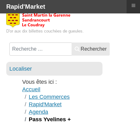
≡
Rapid'Market
D'or aux dix billettes couchées de gueules.
Rechercher
Localiser
Vous êtes ici :
Accueil
Les Commerces
Rapid'Market
Agenda
Pass Yvelines +