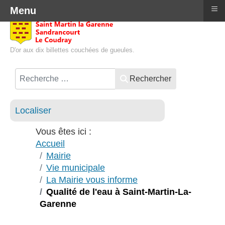
≡
Menu
D'or aux dix billettes couchées de gueules.
Rechercher
Localiser
Vous êtes ici :
Accueil
Mairie
Vie municipale
La Mairie vous informe
Qualité de l'eau à Saint-Martin-La-
Garenne