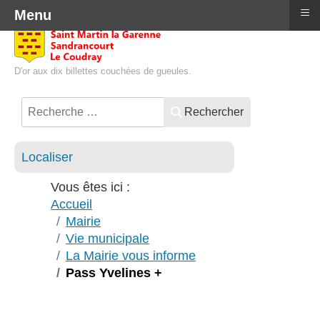
≡
Menu
D'or aux dix billettes couchées de gueules.
Rechercher
Localiser
Vous êtes ici :
Accueil
Mairie
Vie municipale
La Mairie vous informe
Pass Yvelines +