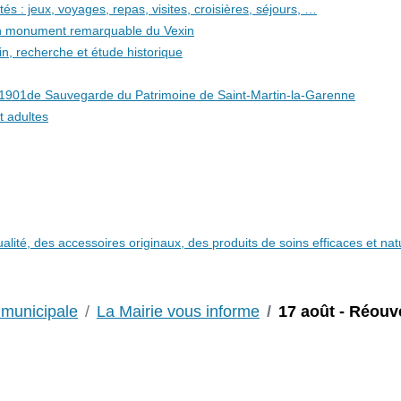
és : jeux, voyages, repas, visites, croisières, séjours, …
 un monument remarquable du Vexin
in, recherche et étude historique
i 1901de Sauvegarde du Patrimoine de Saint-Martin-la-Garenne
t adultes
qualité, des accessoires originaux, des produits de soins efficaces et n
 municipale
La Mairie vous informe
17 août - Réouv