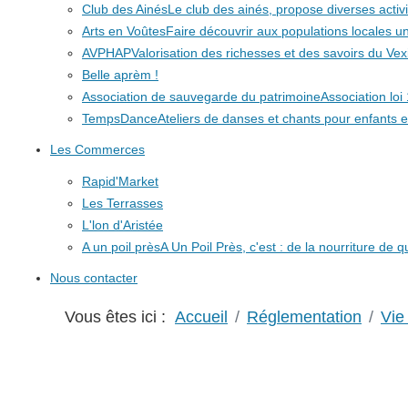
Club des Ainés
Le club des ainés, propose diverses activit
Arts en Voûtes
Faire découvrir aux populations locales
AVPHAP
Valorisation des richesses et des savoirs du Vex
Belle aprèm !
Association de sauvegarde du patrimoine
Association lo
TempsDance
Ateliers de danses et chants pour enfants e
Les Commerces
Rapid'Market
Les Terrasses
L'lon d'Aristée
A un poil près
A Un Poil Près, c'est : de la nourriture de 
Nous contacter
Vous êtes ici :
Accueil
Réglementation
Vie