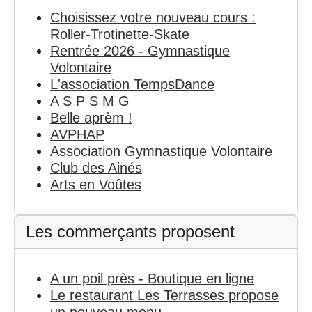
Choisissez votre nouveau cours :
Roller-Trotinette-Skate
Rentrée 2026 - Gymnastique
Volontaire
L'association TempsDance
A S P S M G
Belle aprèm !
AVPHAP
Association Gymnastique Volontaire
Club des Ainés
Arts en Voûtes
Les commerçants proposent
A un poil près - Boutique en ligne
Le restaurant Les Terrasses propose
un nouveau menu