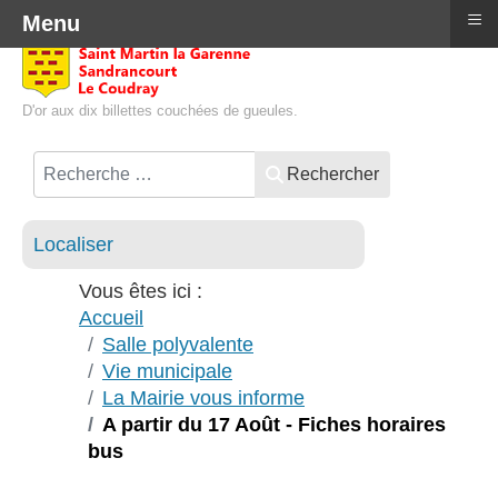
≡
Menu
D'or aux dix billettes couchées de gueules.
Rechercher
Localiser
Vous êtes ici :
Accueil
Salle polyvalente
Vie municipale
La Mairie vous informe
A partir du 17 Août - Fiches horaires
bus