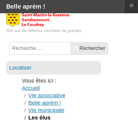
≡
Belle aprèm !
D'or aux dix billettes couchées de gueules.
Rechercher
Localiser
Vous êtes ici :
Accueil
Vie associative
Belle aprèm !
Vie municipale
Les élus