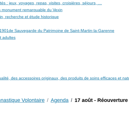
és : jeux, voyages, repas, visites, croisières, séjours, …
 un monument remarquable du Vexin
in, recherche et étude historique
i 1901de Sauvegarde du Patrimoine de Saint-Martin-la-Garenne
t adultes
qualité, des accessoires originaux, des produits de soins efficaces et n
astique Volontaire
Agenda
17 août - Réouvertur