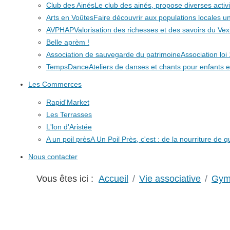
Club des Ainés
Le club des ainés, propose diverses activit
Arts en Voûtes
Faire découvrir aux populations locales
AVPHAP
Valorisation des richesses et des savoirs du Vex
Belle aprèm !
Association de sauvegarde du patrimoine
Association lo
TempsDance
Ateliers de danses et chants pour enfants e
Les Commerces
Rapid'Market
Les Terrasses
L'lon d'Aristée
A un poil près
A Un Poil Près, c'est : de la nourriture de 
Nous contacter
Vous êtes ici :
Accueil
Vie associative
Gymn