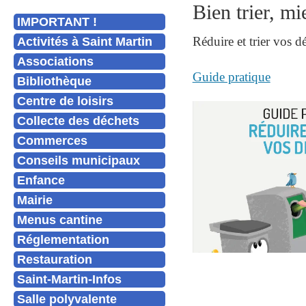
Bien trier, mie
IMPORTANT !
Réduire et trier vos d
Activités à Saint Martin
Associations
Guide pratique
Bibliothèque
Centre de loisirs
Collecte des déchets
Commerces
Conseils municipaux
Enfance
Mairie
Menus cantine
Réglementation
Restauration
Saint-Martin-Infos
Salle polyvalente