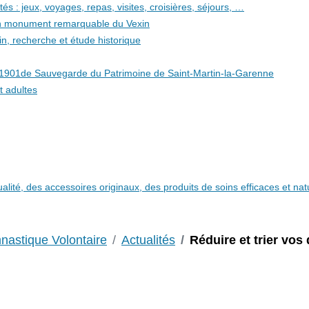
és : jeux, voyages, repas, visites, croisières, séjours, …
 un monument remarquable du Vexin
in, recherche et étude historique
i 1901de Sauvegarde du Patrimoine de Saint-Martin-la-Garenne
t adultes
qualité, des accessoires originaux, des produits de soins efficaces et n
astique Volontaire
Actualités
Réduire et trier vos