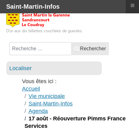
≡
Saint-Martin-Infos
D'or aux dix billettes couchées de gueules.
Rechercher
Localiser
Vous êtes ici :
Accueil
Vie municipale
Saint-Martin-Infos
Agenda
17 août - Réouverture Pimms France
Services