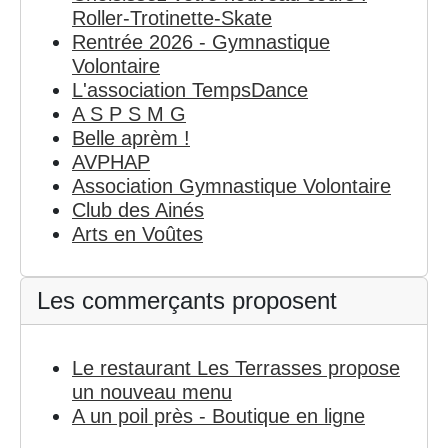
Roller-Trotinette-Skate
Rentrée 2026 - Gymnastique
Volontaire
L'association TempsDance
A S P S M G
Belle aprèm !
AVPHAP
Association Gymnastique Volontaire
Club des Ainés
Arts en Voûtes
Les commerçants proposent
Le restaurant Les Terrasses propose
un nouveau menu
A un poil près - Boutique en ligne