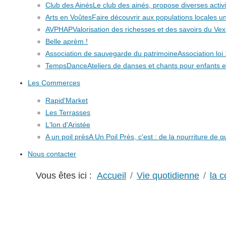
Club des Ainés
Le club des ainés, propose diverses activit
Arts en Voûtes
Faire découvrir aux populations locales
AVPHAP
Valorisation des richesses et des savoirs du Vex
Belle aprèm !
Association de sauvegarde du patrimoine
Association lo
TempsDance
Ateliers de danses et chants pour enfants e
Les Commerces
Rapid'Market
Les Terrasses
L'lon d'Aristée
A un poil près
A Un Poil Près, c'est : de la nourriture de 
Nous contacter
Vous êtes ici :
Accueil
Vie quotidienne
la c