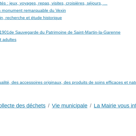
és : jeux, voyages, repas, visites, croisières, séjours, …
 un monument remarquable du Vexin
in, recherche et étude historique
i 1901de Sauvegarde du Patrimoine de Saint-Martin-la-Garenne
t adultes
qualité, des accessoires originaux, des produits de soins efficaces et n
ollecte des déchets
Vie municipale
La Mairie vous i