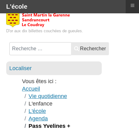
≡
L'école
D'or aux dix billettes couchées de gueules.
Rechercher
Localiser
Vous êtes ici :
Accueil
Vie quotidienne
L'enfance
L'école
Agenda
Pass Yvelines +