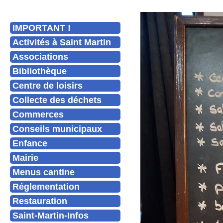
IMPORTANT !
Activités à Saint Martin
Associations
Bibliothèque
Centre de loisirs
Collecte des déchets
Commerces
Conseils municipaux
Enfance
Mairie
Menus cantine
Réglementation
Restauration
Saint-Martin-Infos