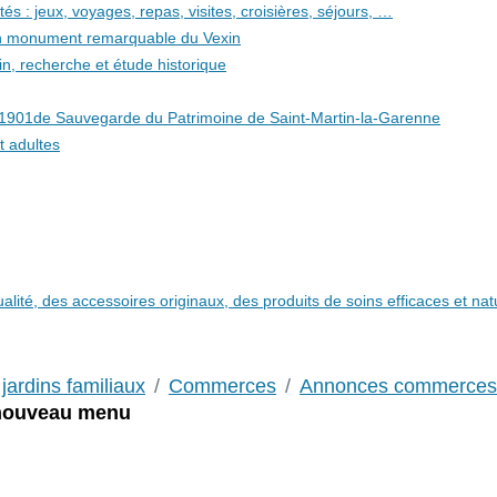
és : jeux, voyages, repas, visites, croisières, séjours, …
 un monument remarquable du Vexin
in, recherche et étude historique
i 1901de Sauvegarde du Patrimoine de Saint-Martin-la-Garenne
t adultes
qualité, des accessoires originaux, des produits de soins efficaces et n
jardins familiaux
Commerces
Annonces commerces
 nouveau menu