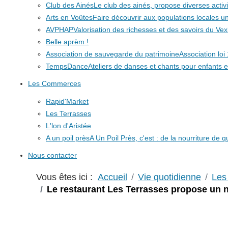
Club des Ainés
Le club des ainés, propose diverses activit
Arts en Voûtes
Faire découvrir aux populations locales
AVPHAP
Valorisation des richesses et des savoirs du Vex
Belle aprèm !
Association de sauvegarde du patrimoine
Association lo
TempsDance
Ateliers de danses et chants pour enfants e
Les Commerces
Rapid'Market
Les Terrasses
L'lon d'Aristée
A un poil près
A Un Poil Près, c'est : de la nourriture de 
Nous contacter
Vous êtes ici :
Accueil
Vie quotidienne
Les 
Le restaurant Les Terrasses propose un