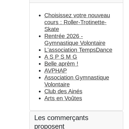
Choisissez votre nouveau
cours : Roller-Trotinette-
Skate
Rentrée 2026 -
Gymnastique Volontaire
L'association TempsDance
A S P S M G
Belle aprèm !
AVPHAP
Association Gymnastique
Volontaire
Club des Ainés
Arts en Voûtes
Les commerçants
proposent