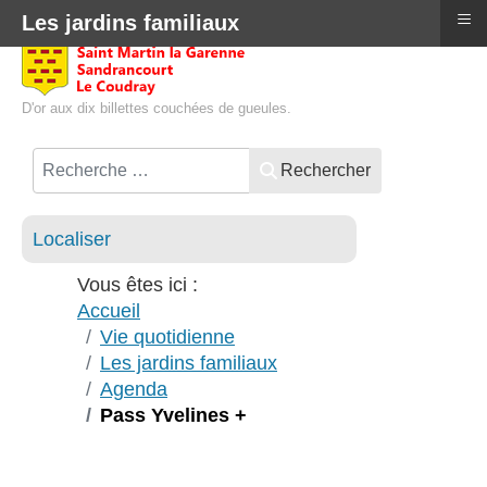
≡
Les jardins familiaux
D'or aux dix billettes couchées de gueules.
Rechercher
Localiser
Vous êtes ici :
Accueil
Vie quotidienne
Les jardins familiaux
Agenda
Pass Yvelines +