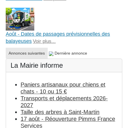
Août - Dates de passages prévisionnelles des
balayeuses
Voir plus...
Annonces suivantes
Dernière annonce
La Mairie informe
Paniers artisanaux pour chiens et
chats - 10 ou 15 €
Transports et déplacements 2026-
2027
Taille des arbres à Saint-Martin
17 août - Réouverture Pimms France
Services