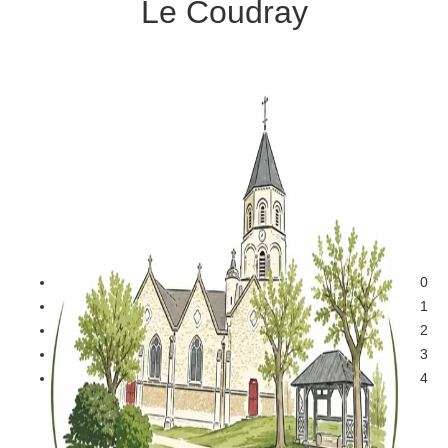
Le Coudray
0
1
2
3
4