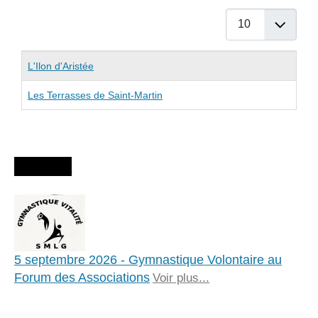
Afficher #
Articles
Titre
L'Ilon d'Aristée
Les Terrasses de Saint-Martin
Agenda
5 septembre 2026 - Gymnastique Volontaire au
Forum des Associations
Voir plus...