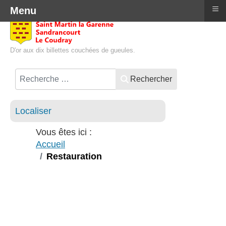
≡
Menu
D'or aux dix billettes couchées de gueules.
Rechercher
Localiser
Vous êtes ici :
Accueil
Restauration