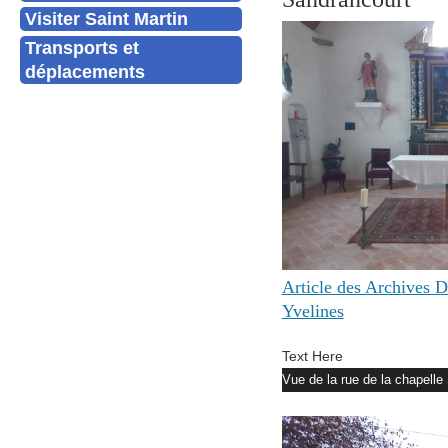
Visiter Saint Martin
Transports et
déplacements
Article des Archives 
Yvelines
Text Here
Vue de la rue de la chapelle