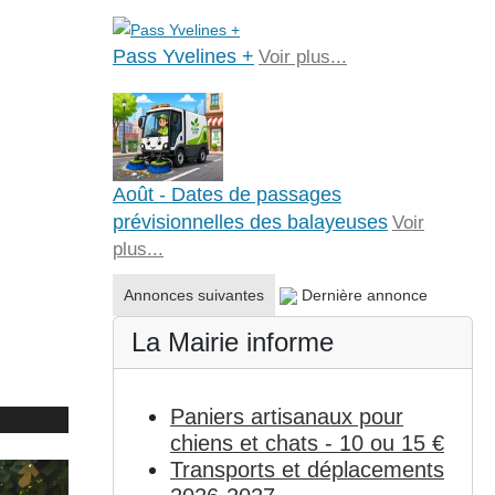
Pass Yvelines +
Voir plus...
Août - Dates de passages
prévisionnelles des balayeuses
Voir
plus...
Annonces suivantes
Dernière annonce
La Mairie informe
Paniers artisanaux pour
chiens et chats - 10 ou 15 €
Transports et déplacements