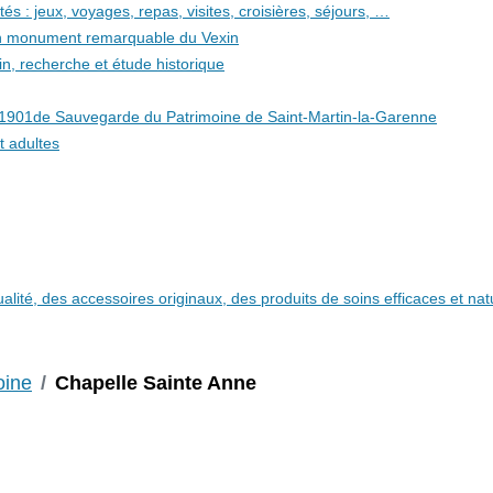
és : jeux, voyages, repas, visites, croisières, séjours, …
 un monument remarquable du Vexin
in, recherche et étude historique
i 1901de Sauvegarde du Patrimoine de Saint-Martin-la-Garenne
t adultes
qualité, des accessoires originaux, des produits de soins efficaces et n
oine
Chapelle Sainte Anne