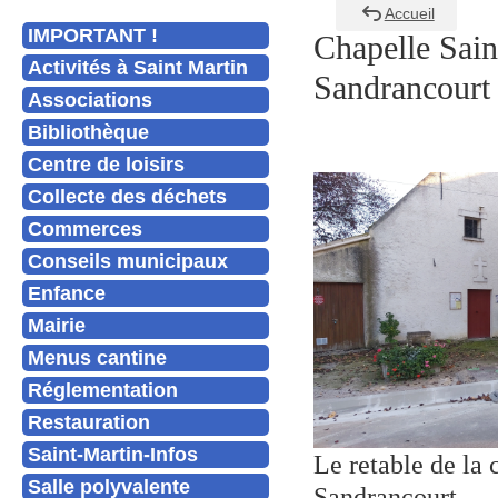
Accueil
IMPORTANT !
Chapelle Sain
Activités à Saint Martin
Sandrancourt
Associations
Bibliothèque
Centre de loisirs
Collecte des déchets
Commerces
Conseils municipaux
Enfance
Mairie
Menus cantine
Réglementation
Restauration
Saint-Martin-Infos
Le retable de la 
Salle polyvalente
Sandrancourt