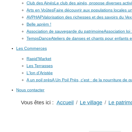
Club des Ainés
Le club des ainés, propose diverses activit
Arts en Voûtes
Faire découvrir aux populations locales
AVPHAP
Valorisation des richesses et des savoirs du Vex
Belle aprèm !
Association de sauvegarde du patrimoine
Association lo
TempsDance
Ateliers de danses et chants pour enfants e
Les Commerces
Rapid'Market
Les Terrasses
L'lon d'Aristée
A un poil près
A Un Poil Près, c'est : de la nourriture de 
Nous contacter
Vous êtes ici :
Accueil
Le village
Le patrim