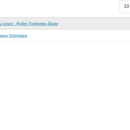
Affich
 cours : Roller-Trotinette-Skate
que Volontaire