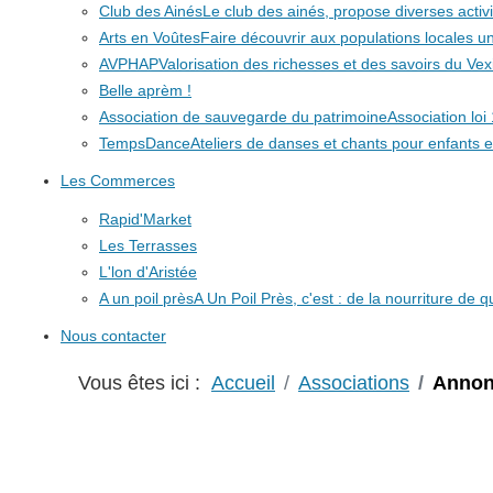
Club des Ainés
Le club des ainés, propose diverses activit
Arts en Voûtes
Faire découvrir aux populations locales
AVPHAP
Valorisation des richesses et des savoirs du Vex
Belle aprèm !
Association de sauvegarde du patrimoine
Association lo
TempsDance
Ateliers de danses et chants pour enfants e
Les Commerces
Rapid'Market
Les Terrasses
L'lon d'Aristée
A un poil près
A Un Poil Près, c'est : de la nourriture de 
Nous contacter
Vous êtes ici :
Accueil
Associations
Annon